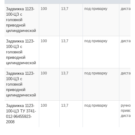
Задвижка 1123-
100
13,7
под приварку
дистан
100-ЦЗ с
головкой
приводной
цилиндрической
Задвижка 1123-
100
13,7
под приварку
дистан
100-ЦЗ с
головкой
приводной
цилиндрической
Задвижка 1123-
100
13,7
под приварку
дистан
100-ЦЗ с
головкой
приводной
цилиндрической
Задвижка 1123-
100
13,7
под приварку
ручное,
привод,
100-ЦЗ ТУ 3741-
дистан
012-96455923-
2008